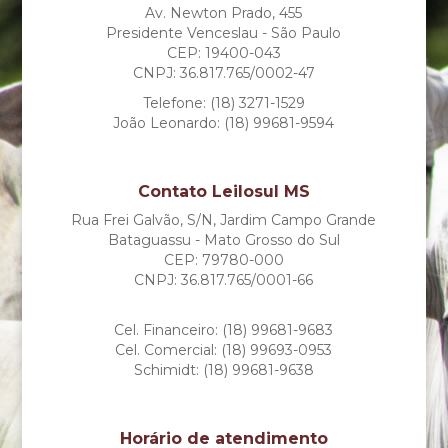
Av. Newton Prado, 455
Presidente Venceslau - São Paulo
CEP: 19400-043
CNPJ: 36.817.765/0002-47
Telefone: (18) 3271-1529
João Leonardo: (18) 99681-9594
Contato Leilosul MS
Rua Frei Galvão, S/N, Jardim Campo Grande
Bataguassu - Mato Grosso do Sul
CEP: 79780-000
CNPJ: 36.817.765/0001-66
Cel. Financeiro: (18) 99681-9683
Cel. Comercial: (18) 99693-0953
Schimidt: (18) 99681-9638
Horário de atendimento